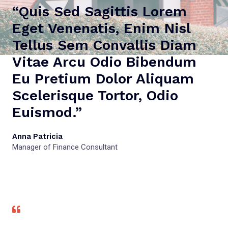
“Quis Sed Sagittis Lorem
Eget Venenatis, Enim Nisl
Tellus Sem Convallis Diam
Vitae Arcu Odio Bibendum
Eu Pretium Dolor Aliquam
Scelerisque Tortor, Odio
Euismod.”
Anna Patricia
Manager of Finance Consultant