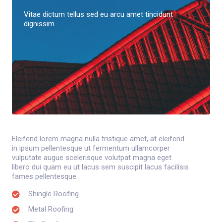
Vitae dictum tellus sed eu arcu amet tincidunt
dignissim.
Eleifend lorem magna nulla tristique amet, at eleifend
in ipsum pellentesque ut fermentum ullamcorper
vulputate augue scelerisque volutpat magna eget
libero dui quam eu ut lacus sem suscipit lacus facilisis
fames pellentesque.
Shingle Roofing
Metal Roofing