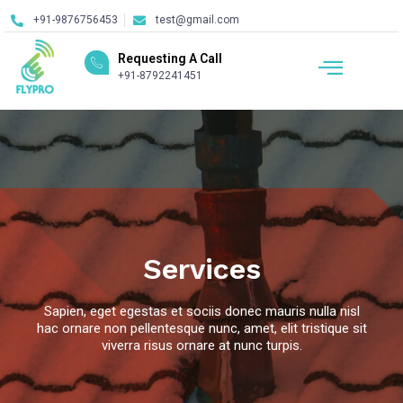
+91-9876756453
test@gmail.com
Requesting A Call
+91-8792241451
Services
Sapien, eget egestas et sociis donec mauris nulla nisl
hac ornare non pellentesque nunc, amet, elit tristique sit
viverra risus ornare at nunc turpis.