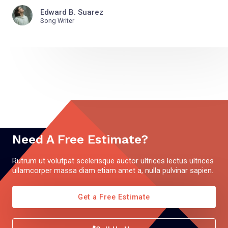
Edward B. Suarez
Song Writer
Need A Free Estimate?
Rutrum ut volutpat scelerisque auctor ultrices lectus ultrices
ullamcorper massa diam etiam amet a, nulla pulvinar sapien.
Get a Free Estimate